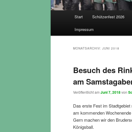
Hauptmenü
Start
Schützenfest 2026
Impressum
MONATSARCHIV:
JUNI 2018
Besuch des Rin
am Samstagabe
Veröffentlicht am
Juni 7, 2018
von
Sc
Das erste Fest im Stadtgebiet 
am kommenden Wochenende sei
Gern machen wir den Bruder
Königsball.