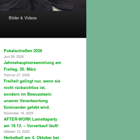
Bilder & Videos
Pokalschießen 2026
Juni 26, 2026
Jahreshauptversammlung am
Freitag, 20. März
Februar 27, 2026
Freiheit gelingt nur, wenn sie
nicht rücksichtlos ist,
sondern im Bewusstsein
unserer Verantwortung
füreinander gelebt wird.
November 16, 2025
AFTER-WORK Lamettaparty
am 19.12. – Vorverkauf läuft!
Oktober 12, 2025
Herbstball am 4. Oktober bei