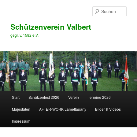
Zum
Zum
primären
sekundären
Such
Inhalt
Inhalt
springen
springen
Schützenverein Valbert
gegr. v. 1582 e.V.
Hauptmenü
Start
Schützenfest 2026
Verein
Termine 2026
Majestäten
AFTER-WORK Lamettaparty
Bilder & Videos
Impressum