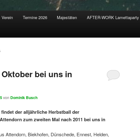
Verein
Termine 2026
Majestäten
AFTER-WORK Lamettaparty
5
 Oktober bei uns in
25
von
Dominik Busch
indet der alljährliche Herbstball der
Attendorn zum zweiten Mal nach 2011 bei uns in
aus Attendorn, Biekhofen, Dünschede, Ennest, Helden,