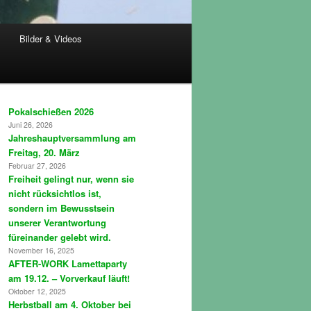
Bilder & Videos
Pokalschießen 2026
Juni 26, 2026
Jahreshauptversammlung am
Freitag, 20. März
Februar 27, 2026
Freiheit gelingt nur, wenn sie
nicht rücksichtlos ist,
sondern im Bewusstsein
unserer Verantwortung
füreinander gelebt wird.
November 16, 2025
AFTER-WORK Lamettaparty
am 19.12. – Vorverkauf läuft!
Oktober 12, 2025
Herbstball am 4. Oktober bei